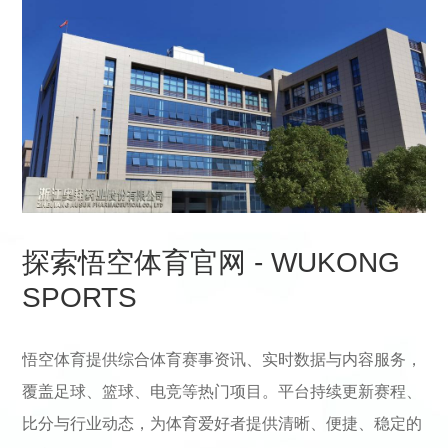
探索悟空体育官网 - WUKONG
SPORTS
悟空体育提供综合体育赛事资讯、实时数据与内容服务，
覆盖足球、篮球、电竞等热门项目。平台持续更新赛程、
比分与行业动态，为体育爱好者提供清晰、便捷、稳定的