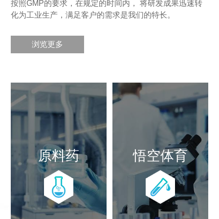
按照GMP的要求，在规定的时间内，
将研发成果迅速转
化为工业生产，满足客户的需求是我们的特长。
浏览更多
原料药
悟空体育