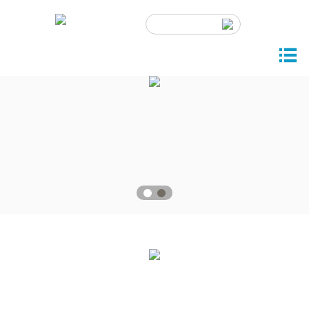





产品与服务
投资者关系
关于我们
新闻资讯
人力资源

司概况
品中心
司动态
时行情
门职位
展历程
发与开发
业资讯
息披露
园招聘
业文化
事资讯
酬福利
产质量
保健康安全
业责任