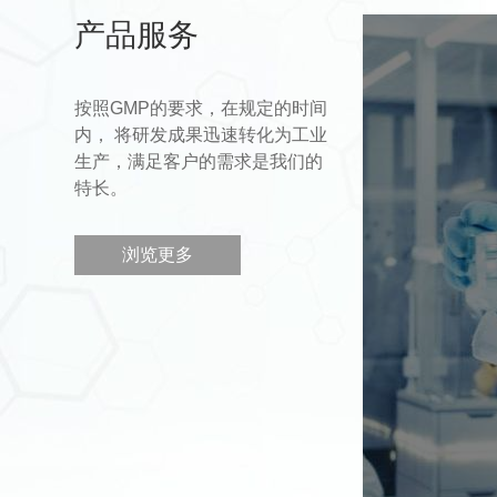
产品服务
按照GMP的要求，在规定的时间
内，
将研发成果迅速转化为工业
生产，满足客户的需求是我们的
特长。
浏览更多