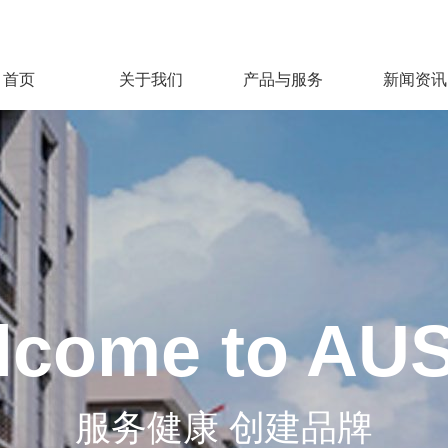
首页
关于我们
产品与服务
新闻资讯
公司概况
产品中心
公司动态
实时行情
热门职位
研发与开发
发展历程
行业资讯
信息披露
校园招聘
企业文化
赛事资讯
薪酬福利
生产质量
环保健康安全
lcome to AU
企业责任
服务健康 创建品牌