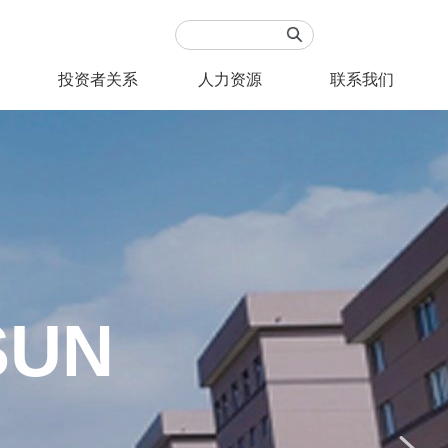
投资者关系
人力资源
联系我们
SUN