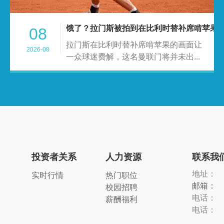
季足球相关商品成交额同比增长113%
饿了？拉门斯被拍到在比利时替补席啃苹果
08
拉门斯在比利时替补席啃苹果的画面让
2026-08
一众球迷费解，这名曼联门将并未出...
投资者关系
人力资源
联系我
地址：
实时行情
热门职位
邮箱：
校园招聘
电话：
薪酬福利
电话：