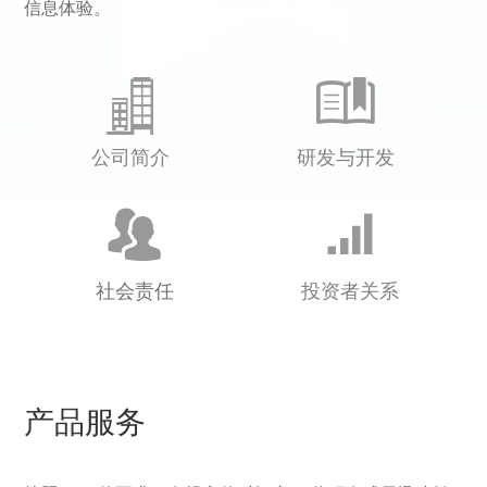
信息体验。
公司简介
研发与开发
社会责任
投资者关系
产品服务