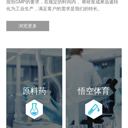
按照GMP的要求，在规定的时间内，
将研发成果迅速转
化为工业生产，满足客户的需求是我们的特长。
浏览更多
原料药
悟空体育