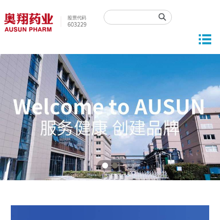





产品与服务
投资者关系
关于我们
新闻资讯
人力资源

司概况
品中心
司动态
时行情
门职位
展历程
发与开发
业资讯
息披露
园招聘
业文化
事资讯
酬福利
产质量
保健康安全
业责任