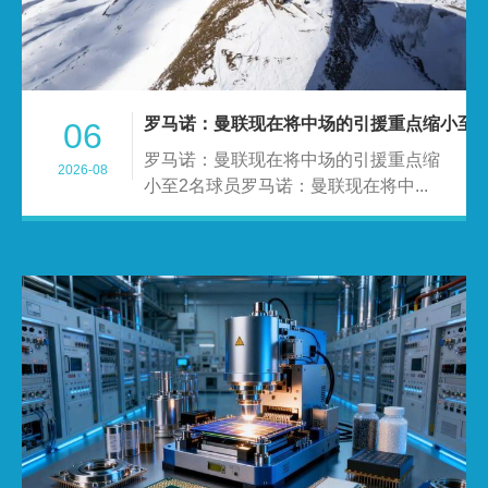
罗马诺：曼联现在将中场的引援重点缩小至2
06
罗马诺：曼联现在将中场的引援重点缩
2026-08
小至2名球员罗马诺：曼联现在将中...