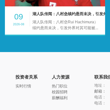
加盟
湖人队传闻：八村垒续约悬而未决，引发外
09
湖人队传闻：八村垒Rui Hachimura）
2026-08
续约悬而未决，引发外界对其可能被...
投资者关系
人力资源
联系我
地址：
实时行情
热门职位
邮箱：
校园招聘
电话：
薪酬福利
电话：