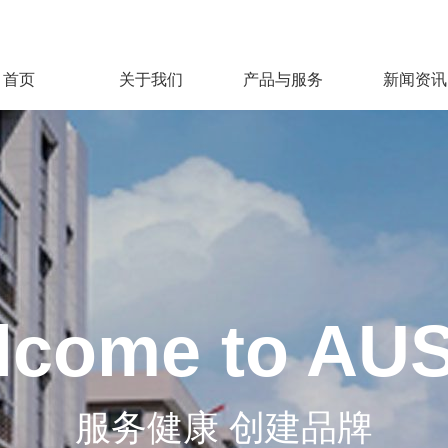
首页
关于我们
产品与服务
新闻资讯
公司概况
产品中心
公司动态
实时行情
热门职位
研发与开发
发展历程
行业资讯
信息披露
校园招聘
企业文化
赛事资讯
薪酬福利
生产质量
环保健康安全
lcome to AU
企业责任
服务健康 创建品牌