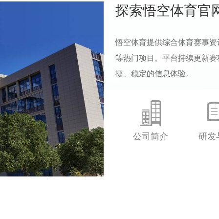
探索悟空体育官网 -
悟空体育提供综合体育赛事资
等热门项目。平台持续更新赛
捷、稳定的信息体验。
公司简介
研发