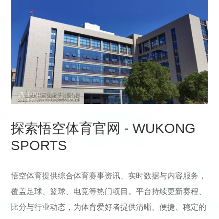
探索悟空体育官网 - WUKONG
SPORTS
悟空体育提供综合体育赛事资讯、实时数据与内容服务，
覆盖足球、篮球、电竞等热门项目。平台持续更新赛程、
比分与行业动态，为体育爱好者提供清晰、便捷、稳定的