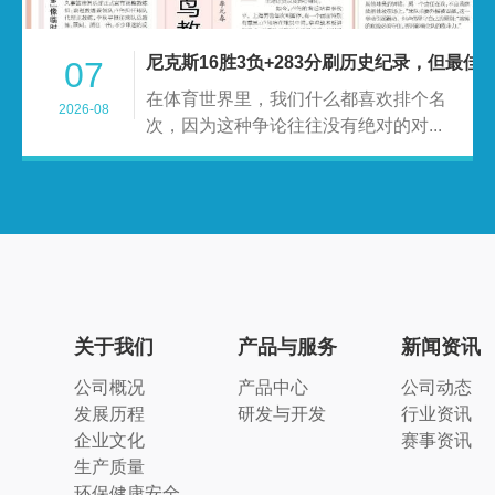
尼克斯16胜3负+283分刷历史纪录，但最
07
在体育世界里，我们什么都喜欢排个名
2026-08
次，因为这种争论往往没有绝对的对...
关于我们
产品与服务
新闻资讯
公司概况
产品中心
公司动态
发展历程
研发与开发
行业资讯
企业文化
赛事资讯
生产质量
环保健康安全