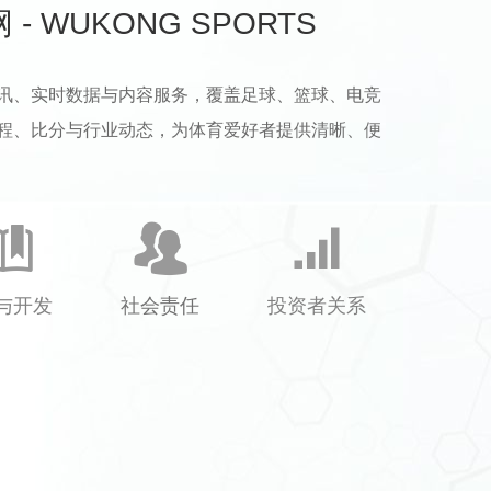
 WUKONG SPORTS
讯、实时数据与内容服务，覆盖足球、篮球、电竞
程、比分与行业动态，为体育爱好者提供清晰、便
与开发
社会责任
投资者关系