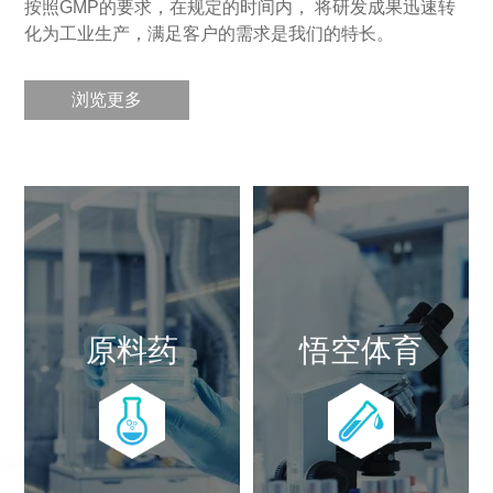
按照GMP的要求，在规定的时间内，
将研发成果迅速转
化为工业生产，满足客户的需求是我们的特长。
浏览更多
原料药
悟空体育