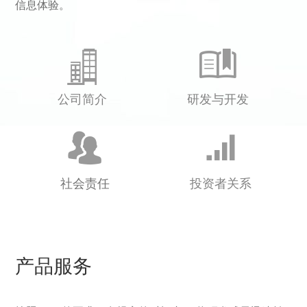
信息体验。
公司简介
研发与开发
社会责任
投资者关系
产品服务