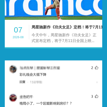
周星驰新作《功夫女足》定档！将于7月11
07
今天中午，周星驰新作《功夫女足》正
2026-08
式宣布定档，将于7月11日全国上映...