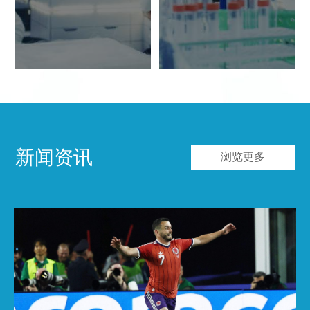
新闻资讯
浏览更多