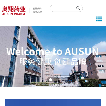





产品与服务
投资者关系
关于我们
新闻资讯
人力资源

司概况
品中心
司动态
时行情
门职位
展历程
发与开发
业资讯
息披露
园招聘
业文化
事资讯
酬福利
产质量
保健康安全
业责任