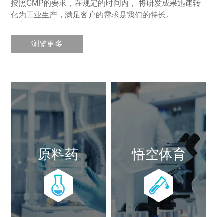
按照GMP的要求，在规定的时间内，
将研发成果迅速转
化为工业生产，满足客户的需求是我们的特长。
浏览更多
原料药
悟空体育