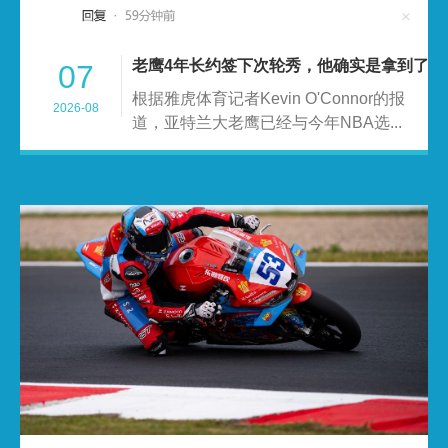
老鹰4年长约签下次轮秀，他确实是拿到了自
07
根据雅虎体育记者Kevin O'Connor的报
2026-08
道，亚特兰大老鹰已经与今年NBA选...