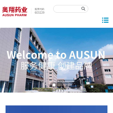





产品与服务
投资者关系
关于我们
新闻资讯
人力资源

司概况
品中心
司动态
时行情
门职位
展历程
发与开发
业资讯
息披露
园招聘
业文化
事资讯
酬福利
产质量
保健康安全
业责任