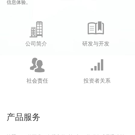
信息体验。
公司简介
研发与开发
社会责任
投资者关系
产品服务