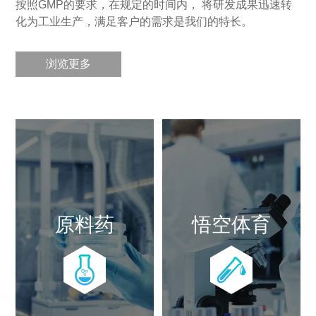
按照GMP的要求，在规定的时间内，
将研发成果迅速转
化为工业生产，满足客户的需求是我们的特长。
浏览更多
原料药
悟空体育